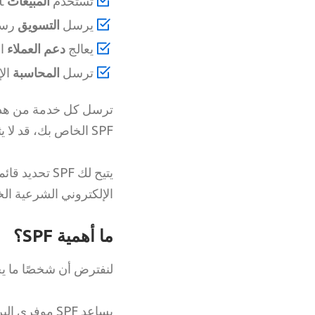
تستخدم
المبيعات
HubSpot أو Salesforce لإرسال رسائل البريد الإلكتروني للتوعية.
يرسل
التسويق
رسائل إخ
يعالج
دعم العملاء
التذ
ترسل
المحاسبة
الإي
ترسل كل خدمة من هذه ا
SPF الخاص بك، قد لا يثق بها موفرو البريد الوارد مثل Gmail أو Outlook.
يتيح لك SPF 
الإلكتروني الشرعية ال
ما أهمية SPF؟
لنفترض أن شخصًا ما يحا