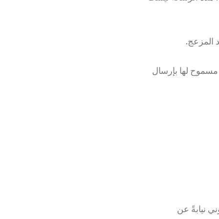
د المزعج.
قط مسموح لها بإرسال
كتروني نيابةً عن