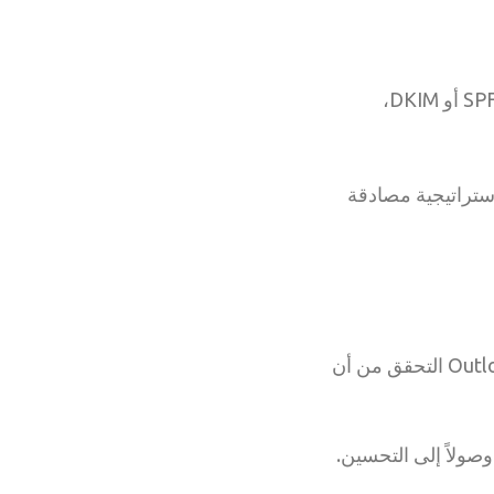
بشكل أساسي يخبر صناديق البريد الوارد بما يجب فعله إذا فشلت عمليات التحقق من SPF أو DKIM،
استراتيجية مصادقة
عندما يتم تكوين SPF بشكل صحيح، يمكن لموفري البريد الإلكتروني مثل Gmail وOutlook التحقق من أن