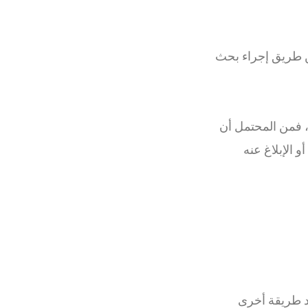
م بريد إلكتروني، يتحقق خادم البريد الخاص بالمستلم من سجل SPF عن طريق إجراء بحث
د، فمن المحتمل أن
و الإبلاغ عنه
رد طريقة أخرى