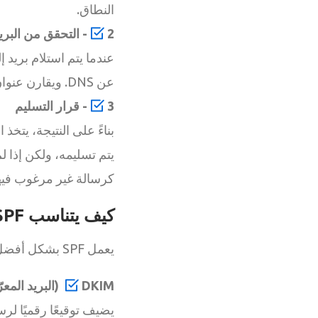
النطاق.
2- التحقق من البريد الإلكتروني
عن DNS. ويقارن عنوان IP الخاص بالمرسل بقائمة الخوادم المصرح بها.
3- قرار التسليم
بناءً على النتيجة، يتخذ
يتم تسليمه، ولكن إذا لم
كرسالة غير مرغوب فيها
كيف يتناسب SPF مع BIMI؟
يعمل SPF بشكل أفضل عندما يقترن ببروتوكولي أمان آخرين:
DKIM (البريد المعرّف بمفاتيح المجال)
يضيف توقيعًا رقميًا لر