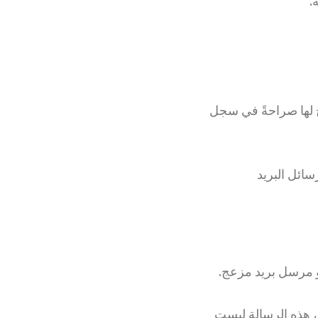
ح لها صراحةً في سجل
رسائل البريد
أو مرسل بريد مزعج.
O على التعرف على "مرحبًا، هذه الرسالة ليست