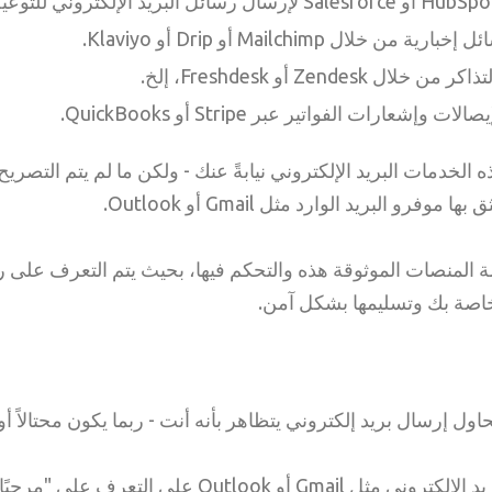
بارية من خلال Mailchimp أو Drip أو Klaviyo.
اكر من خلال Zendesk أو Freshdesk، إلخ.
صالات وإشعارات الفواتير عبر Stripe أو QuickBooks.
لخدمات البريد الإلكتروني نيابةً عنك - ولكن ما لم يتم التصري
تحديد قائمة المنصات الموثوقة هذه والتحكم فيها، بحيث يتم التعرف على 
خاصة بك وتسليمها بشكل آمن.
ول إرسال بريد إلكتروني يتظاهر بأنه أنت - ربما يكون محتالاً 
يساعد SPF موفري البريد الإلكتروني مثل Gmail أو utlook