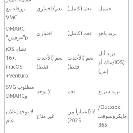
جيميل
نعم (كامل)
نعم/اختياري
زرقاء مع
VMC
DMARC
بريد ياهو
نعم (كامل)
اختياري
"p=رفض"
نظام iOS
بريد أبل
نعم (الأحدث
نعم (الأحدث
16+،
(iOS/ماك أو
فقط)
فقط)
macOS
إس)
Ventura+
مطلوب SVG
بريد سريع
نعم
لا يوجد
وDMARC
Outlook/
لا (اعتباراً من
لا يوجد إعلان
مايكروسوفت
غير متاح
2025)
عام
365