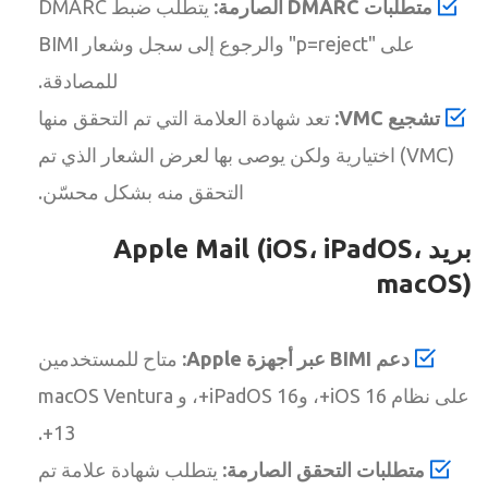
متطلبات DMARC الصارمة:
يتطلب ضبط DMARC
على "p=reject" والرجوع إلى سجل وشعار BIMI
للمصادقة.
تشجيع VMC:
تعد شهادة العلامة التي تم التحقق منها
(VMC) اختيارية ولكن يوصى بها لعرض الشعار الذي تم
التحقق منه بشكل محسّن.
بريد Apple Mail (iOS، iPadOS،
macOS)
دعم BIMI عبر أجهزة Apple:
متاح للمستخدمين
على نظام iOS 16+، وiPadOS 16+، و macOS Ventura
13+.
متطلبات التحقق الصارمة:
يتطلب شهادة علامة تم